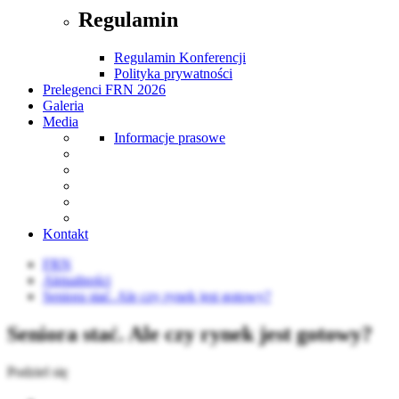
Regulamin
Regulamin Konferencji
Polityka prywatności
Prelegenci FRN 2026
Galeria
Media
Informacje prasowe
Kontakt
FRN
Aktualności
Seniora stać. Ale czy rynek jest gotowy?
Seniora stać. Ale czy rynek jest gotowy?
Podziel się