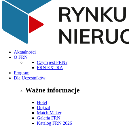
Aktualności
O FRN
Czym jest FRN?
FRN EXTRA
Program
Dla Uczestników
Ważne informacje
Hotel
Dojazd
Match Maker
Galeria FRN
Katalog FRN 2026