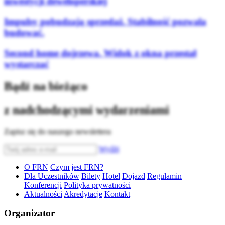
inwestycji deweloperskiej
Impulsy pobudzają sprzedaż. Stabilność pozwala
budować.
Second home dojrzewa. Widok z okna przestał
wystarczać
Bądź na bieżąco
z nadchodzącymi wydarzeniami
Zapisz się do naszego newslettera
Wyślij
O FRN
Czym jest FRN?
Dla Uczestników
Bilety
Hotel
Dojazd
Regulamin
Konferencji
Polityka prywatności
Aktualności
Akredytacje
Kontakt
Organizator