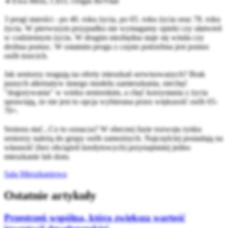
🔹Ewa Mróz, CEO, Origin ReVital
3 progi starości - po 40. roku życia, po 65. roku życia oraz 78. roku
życia. W pierwszym przypadku nie wymagamy opieki czy ułatwień
w codziennym życiu. W drugim niezbędna staje się winda czy
drobna pomoc. W ostatnim progu z często potrzebna jest pomoc
osób trzecich.
Jak seniorzy reagują na oferty mieszkań serwisowanych? Brak
jasnych alternatyw innego modelu zamieszkania, niechęć
"dogorywania" w wieku seniorskim, a chęć korzystania z życia
sprawiają, że nie jest to opcja wybierana przez większość osób 65-
70+.
Seniora stać...Co to oznacza? W obecnej fazie rozwoju rynku
seniorzy należą do grupy osób zamożnych. Najczęściej posiadają na
własność (bez obciążeń kredytowych) przynajmniej jedno
mieszkanie lub dom.
Sala Mieszkaniowa
Ostatnie artykuły
Przestrzeń wspólna, która zwiększa wartość