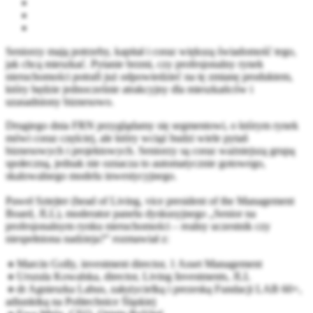
Seniorzy mają potrzeby, kapitał i coraz większą świadomość tego,
jak chcą mieszkać. Pytanie brzmi, czy profesjonalny rynek
nieruchomości potrafi już odpowiedzieć na tę zmianę produktem,
który będzie jednocześnie atrakcyjny dla mieszkańców i
uzasadniony biznesowo.
Drugiego dnia FRN przyglądamy się segmentowi, o którym rynek
mówi coraz częściej, ale który wciąż budzi wiele pytań
biznesowych i projektowych. Seniorzy są coraz ważniejszą grupą
społeczną, jednak nie oznacza to automatycznie gotowego,
skalowalnego modelu inwestycyjnego.
Paweł Sztejter (head of Living, vice president of the Management
Board,
JLL
), moderator panelu dyskusyjnego „Senior na
profesjonalnym rynku nieruchomości – realny uczestnik czy
niespełniona nadzieja?” rozmawiał z:
🔹Marcin Golly, investment director,
1 Asset Management
🔹Urszula Kowalska, director, Living Investments,
JLL
🔹dr Agnieszka Labus, założycielką i prezeską Fundacji LAB 60+,
adiunktką na
Politechnice Śląskiej