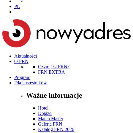
PL
Aktualności
O FRN
Czym jest FRN?
FRN EXTRA
Program
Dla Uczestników
Ważne informacje
Hotel
Dojazd
Match Maker
Galeria FRN
Katalog FRN 2026