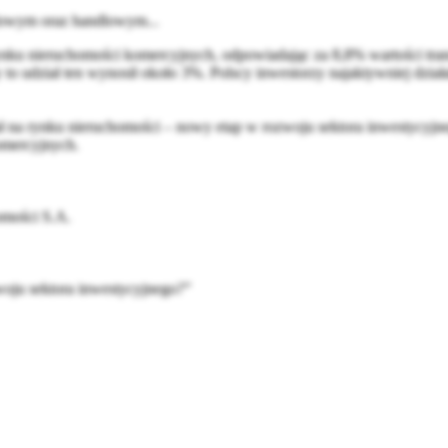
elowym oraz handlowym...
ku nieruchomości komercyjnych, odpowiadając za 8,8% wartości transak
y to udział ten wynosił około 3%. Polscy inwestorzy najaktywniej dz
ł na rynku nieruchomości – nowy etap w rozwoju sektora inwestycyjne
omercyjnych
.
mości S.A.
woju sektora inwestycyjnego?”