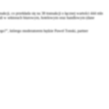
cji, co przekłada się na 38 transakcji o łącznej wartości 444 mln
iałali w sektorach biurowym, hotelowym oraz handlowym (dane
go?”, którego moderatorem będzie Paweł Tonski, partner