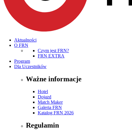
Aktualności
O FRN
Czym jest FRN?
FRN EXTRA
Program
Dla Uczestników
Ważne informacje
Hotel
Dojazd
Match Maker
Galeria FRN
Katalog FRN 2026
Regulamin