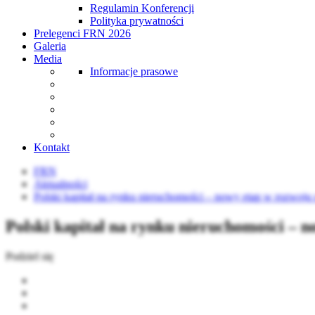
Regulamin Konferencji
Polityka prywatności
Prelegenci FRN 2026
Galeria
Media
Informacje prasowe
Kontakt
FRN
Aktualności
Polski kapitał na rynku nieruchomości – nowy etap w rozwoju
Polski kapitał na rynku nieruchomości – 
Podziel się