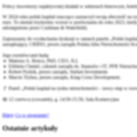
Polscy inwestorzy najaktywniej działali w sektorach biurowym, hot
W 2024 roku polski kapitał znacząco zaznaczył swoją obecność na ryn
euro. To niemal trzykrotny wzrost w porównaniu do roku 2023, kied
udostępnione przez Cushman & Wakefield).
Zapraszamy do wysłuchania dyskusji w ramach panelu „Polski kapita
zarządzający,
CRIDO
, prezes zarządu
Polska Izba Nieruchomości K
Jego rozmówcami będą:
🔹 Mateusz A. Bonca, PhD, CEO,
JLL
🔹 Elżbieta Chmiel, członek zarządu ds. finansów i IT,
PFR Nierucho
🔹 Robert Pydzik, prezes zarządu, Sinfam Investments
🔹 Marcin Trybus, prezes zarządu,
King Cross Development
.
🚩 Panel: „Polski kapitał na rynku nieruchomości – nowy etap w roz
📅 12 czerwca (czwartek), g. 14:50-15.50, Sala Komercyjna
Bilety
Co w programie?
Ostatnie artykuły