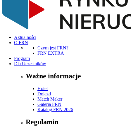
Aktualności
O FRN
Czym jest FRN?
FRN EXTRA
Program
Dla Uczestników
Ważne informacje
Hotel
Dojazd
Match Maker
Galeria FRN
Katalog FRN 2026
Regulamin