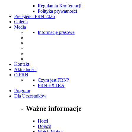
Regulamin Konferencji
Polityka prywatności
Prelegenci FRN 2026
Galeria
Media
Informacje prasowe
Kontakt
Aktualności
O FRN
Czym jest FRN?
FRN EXTRA
Program
Dla Uczestników
Ważne informacje
Hotel
Dojazd
Match Maker