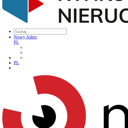
Nowy Adres
PL
PL