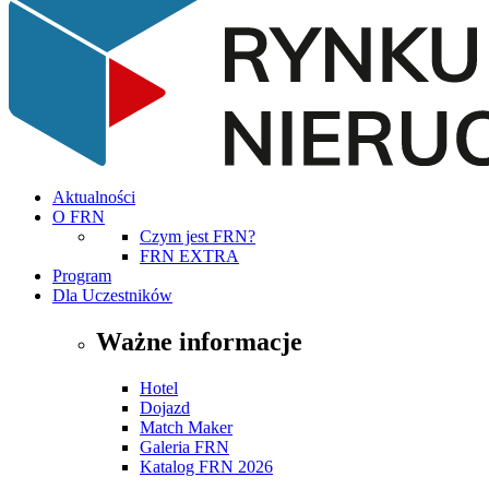
Aktualności
O FRN
Czym jest FRN?
FRN EXTRA
Program
Dla Uczestników
Ważne informacje
Hotel
Dojazd
Match Maker
Galeria FRN
Katalog FRN 2026