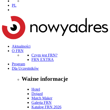
PL
Aktualności
O FRN
Czym jest FRN?
FRN EXTRA
Program
Dla Uczestników
Ważne informacje
Hotel
Dojazd
Match Maker
Galeria FRN
Katalog FRN 2026