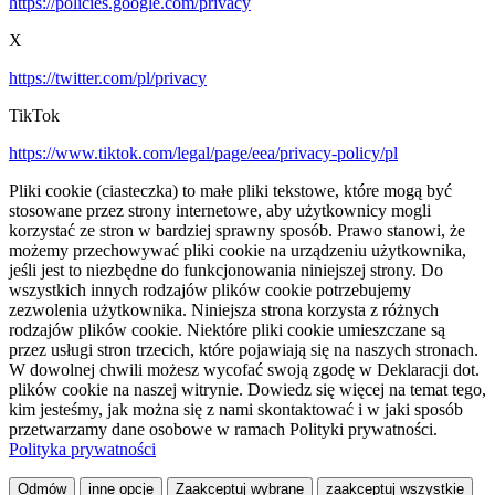
https://policies.google.com/privacy
X
https://twitter.com/pl/privacy
TikTok
https://www.tiktok.com/legal/page/eea/privacy-policy/pl
Pliki cookie (ciasteczka) to małe pliki tekstowe, które mogą być
stosowane przez strony internetowe, aby użytkownicy mogli
korzystać ze stron w bardziej sprawny sposób. Prawo stanowi, że
możemy przechowywać pliki cookie na urządzeniu użytkownika,
jeśli jest to niezbędne do funkcjonowania niniejszej strony. Do
wszystkich innych rodzajów plików cookie potrzebujemy
zezwolenia użytkownika. Niniejsza strona korzysta z różnych
rodzajów plików cookie. Niektóre pliki cookie umieszczane są
przez usługi stron trzecich, które pojawiają się na naszych stronach.
W dowolnej chwili możesz wycofać swoją zgodę w Deklaracji dot.
plików cookie na naszej witrynie. Dowiedz się więcej na temat tego,
kim jesteśmy, jak można się z nami skontaktować i w jaki sposób
przetwarzamy dane osobowe w ramach Polityki prywatności.
Polityka prywatności
Odmów
inne opcje
Zaakceptuj wybrane
zaakceptuj wszystkie