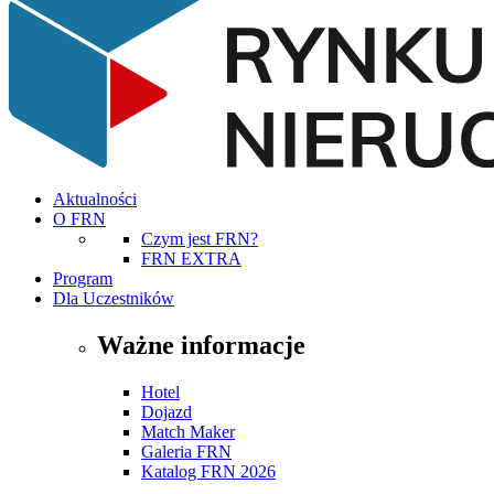
Aktualności
O FRN
Czym jest FRN?
FRN EXTRA
Program
Dla Uczestników
Ważne informacje
Hotel
Dojazd
Match Maker
Galeria FRN
Katalog FRN 2026