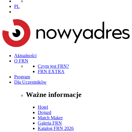
PL
Aktualności
O FRN
Czym jest FRN?
FRN EXTRA
Program
Dla Uczestników
Ważne informacje
Hotel
Dojazd
Match Maker
Galeria FRN
Katalog FRN 2026