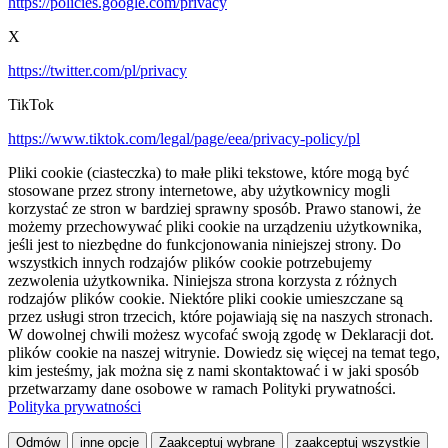
https://policies.google.com/privacy
X
https://twitter.com/pl/privacy
TikTok
https://www.tiktok.com/legal/page/eea/privacy-policy/pl
Pliki cookie (ciasteczka) to małe pliki tekstowe, które mogą być
stosowane przez strony internetowe, aby użytkownicy mogli
korzystać ze stron w bardziej sprawny sposób. Prawo stanowi, że
możemy przechowywać pliki cookie na urządzeniu użytkownika,
jeśli jest to niezbędne do funkcjonowania niniejszej strony. Do
wszystkich innych rodzajów plików cookie potrzebujemy
zezwolenia użytkownika. Niniejsza strona korzysta z różnych
rodzajów plików cookie. Niektóre pliki cookie umieszczane są
przez usługi stron trzecich, które pojawiają się na naszych stronach.
W dowolnej chwili możesz wycofać swoją zgodę w Deklaracji dot.
plików cookie na naszej witrynie. Dowiedz się więcej na temat tego,
kim jesteśmy, jak można się z nami skontaktować i w jaki sposób
przetwarzamy dane osobowe w ramach Polityki prywatności.
Polityka prywatności
Odmów
inne opcje
Zaakceptuj wybrane
zaakceptuj wszystkie