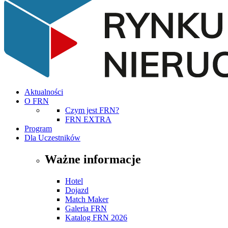
Aktualności
O FRN
Czym jest FRN?
FRN EXTRA
Program
Dla Uczestników
Ważne informacje
Hotel
Dojazd
Match Maker
Galeria FRN
Katalog FRN 2026