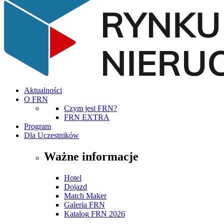
Aktualności
O FRN
Czym jest FRN?
FRN EXTRA
Program
Dla Uczestników
Ważne informacje
Hotel
Dojazd
Match Maker
Galeria FRN
Katalog FRN 2026