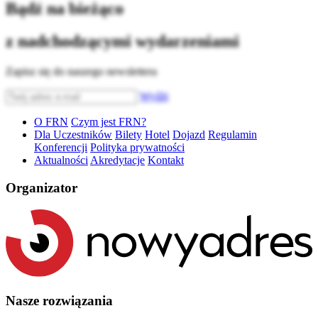
Bądź na bieżąco
z nadchodzącymi wydarzeniami
Zapisz się do naszego newslettera
Wyślij
O FRN
Czym jest FRN?
Dla Uczestników
Bilety
Hotel
Dojazd
Regulamin
Konferencji
Polityka prywatności
Aktualności
Akredytacje
Kontakt
Organizator
Nasze rozwiązania