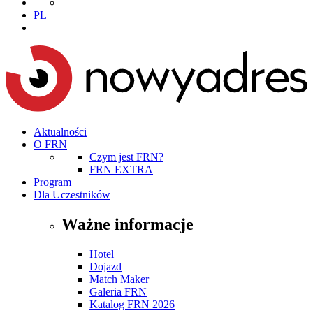
PL
Aktualności
O FRN
Czym jest FRN?
FRN EXTRA
Program
Dla Uczestników
Ważne informacje
Hotel
Dojazd
Match Maker
Galeria FRN
Katalog FRN 2026