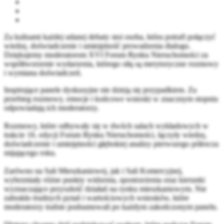
Za kulisami każdej udanej debaty stoi osoba, która potrafi połączyć
wiedzę, doświadczenie i umiejętność prowadzenia dialogu.
Dziękujemy moderatorom XVI Forum Rynku Nieruchomości za
współtworzenie wydarzenia, którego siłą są merytoryczne rozmowy
i wymiana doświadczeń.
Inspirujące panele dyskusyjne nie dzieją się przypadkiem. Za
przebieg rozmowy, emocje i końcowe wnioski w znacznym stopniu
odpowiadają ich moderatorzy.
Rozmowy, które odbywały się w dwóch salach wykładowych w
trakcie 16. edycji Forum Rynku Nieruchomości, łączyły wiedzę,
doświadczenie i umiejętności głębokiej analizy pierwszego półrocza
mijającego roku.
Zarówno na Sali Mieszkaniowej, jak i Sali Komercyjnej,
wybrzmiały różne punkty widzenia, spostrzeżenia oraz kierunki
wyznaczające przyszłość działań na rynku mieszkaniowym. Nie
zabrakło trudnych pytań i wartościowych wniosków, które
moderatorzy trafnie podsumowali po każdym zakończonym panelu.