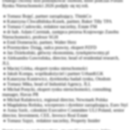
Dlatego chcemy dziś podziękować osobom, które podczas Forum
Rynku Nieruchomości 2026 podjęły się tej roli.
🔹Tomasz Bojęć, partner zarządzający,
ThinkCo
🔹Katarzyna Chwalbińska-Kusek, partner,
Baker Tilly TPA
🔹Tomasz Cudowski, redaktor naczelny,
Estate FM
🔹dr hab. Adam Czerniak, zastępca prezesa
Krajowego Zasobu
Nieruchomości, profesor
SGH
🔹Emil Domeracki, partner,
Walter Herz
🔹Przemysław Dziąg, radca prawny, ekspert
PZFD
🔹Jan Dziekoński, główny ekonomista,
rynekpierwotny.pl
🔹Aleksandra Gawrońska, director, head of residential research,
JLL
🔹Maciej Górka, ekspert rynku nieruchomości
🔹Jakub Kompa, współzałożyciel i partner
UrbanKGK
🔹Katarzyna Kuniewicz, dyrektorka badań rynku,
Otodom
🔹Tomasz Mika, head of Industrial Agency,
JLL
🔹Michał Poręcki, ekspert rynku nieruchomości, consulting
manager, Havas PR
🔹Michał Rafałowicz, regional director,
Newmark Polska
🔹Magdalena Reńska, wiceprezes i dyrektor zarządzająca,
Euro Styl
🔹Anna Szelc, członkini Executive Committee
ULI Poland
, senior
director, Investment, CEE, Invesco Real Estate
🔹Tomasz Szpyt, redaktor naczelny,
Property Insider