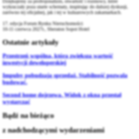
Dziękujemy za profesjonalizm, otwartość i rozmowy, które
wykraczały poza utarte schematy, inspirując do dalszej dyskusji,
zarówno tej oficjalnej, jak i tej w kuluarowych zakamarkach.
17. edycja Forum Rynku Nieruchomości:
10-11 czerwca 2027r.,
Sheraton Sopot Hotel
Ostatnie artykuły
Przestrzeń wspólna, która zwiększa wartość
inwestycji deweloperskiej
Impulsy pobudzają sprzedaż. Stabilność pozwala
budować.
Second home dojrzewa. Widok z okna przestał
wystarczać
Bądź na bieżąco
z nadchodzącymi wydarzeniami