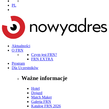
PL
Aktualności
O FRN
Czym jest FRN?
FRN EXTRA
Program
Dla Uczestników
Ważne informacje
Hotel
Dojazd
Match Maker
Galeria FRN
Katalog FRN 2026