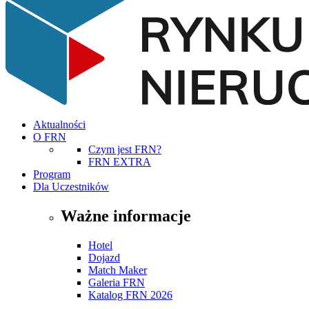
Aktualności
O FRN
Czym jest FRN?
FRN EXTRA
Program
Dla Uczestników
Ważne informacje
Hotel
Dojazd
Match Maker
Galeria FRN
Katalog FRN 2026