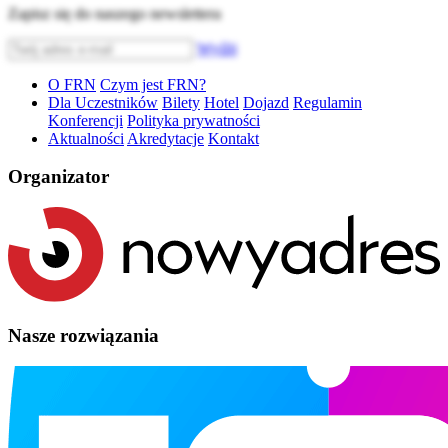
Zapisz się do naszego newslettera
Wyślij
O FRN
Czym jest FRN?
Dla Uczestników
Bilety
Hotel
Dojazd
Regulamin
Konferencji
Polityka prywatności
Aktualności
Akredytacje
Kontakt
Organizator
Nasze rozwiązania