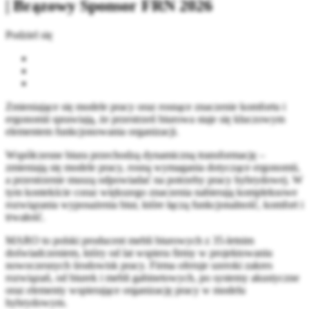
| Brązowy Sponsor FRN 2026
Podziel się
Zmieniające się modele pracy oraz rosnące znaczenie komfortu i
ergonomii sprawiają, że przestrzeń biurowa staje się kluczowym
elementem funkcjonowania organizacji.
Współczesne biura przechodzą dynamiczną transformację –
zmieniają się modele pracy, rosną wymagania dotyczące ergonomii,
a przestrzenie muszą odpowiadać na potrzeby pracy hybrydowej. W
tym kontekście coraz większego znaczenia nabierają kompleksowe
rozwiązania wyposażenia biur, które łączą funkcjonalność, komfort i
trwałość.
MARO to polski producent mebli biurowych z 35-letnim
doświadczeniem, który od lat wspiera firmy w projektowaniu
nowoczesnych środowisk pracy. Firma oferuje szeroki zakres
rozwiązań, od biurek i mebli gabinetowych, po systemy akustyczne
oraz elementy wspierające organizację pracy w modelu
hybrydowym.