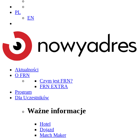
PL
EN
Aktualności
O FRN
Czym jest FRN?
FRN EXTRA
Program
Dla Uczestników
Ważne informacje
Hotel
Dojazd
Match Maker