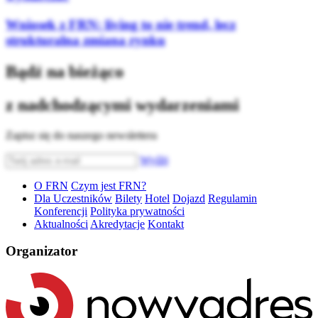
Wniosek z FRN: living to nie trend, lecz
strukturalna zmiana rynku
Bądź na bieżąco
z nadchodzącymi wydarzeniami
Zapisz się do naszego newslettera
Wyślij
O FRN
Czym jest FRN?
Dla Uczestników
Bilety
Hotel
Dojazd
Regulamin
Konferencji
Polityka prywatności
Aktualności
Akredytacje
Kontakt
Organizator