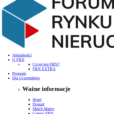
Aktualności
O FRN
Czym jest FRN?
FRN EXTRA
Program
Dla Uczestników
Ważne informacje
Hotel
Dojazd
Match Maker
Galeria FRN