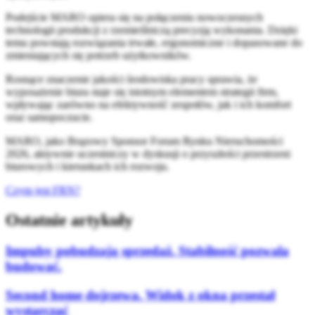
Podejście MARO opiera się na połączeniu nowoczesnych
technologii produkcji z rzemieślniczą precyzją wykonania. Dzięki
temu powstają rozwiązania trwałe, ergonomiczne i dopasowane do
zmieniających się potrzeb użytkowników.
Rosnące znaczenie jakości środowiska pracy sprawia, że
wyposażenie biura staje się istotnym elementem strategii firm,
wpływając zarówno na efektywność zespołów, jak i ich komfort
oraz samopoczucie.
MARO, jako Brązowy Sponsor Forum Rynku Nieruchomości
2026, aktywnie uczestniczy w dyskusji o przyszłości przestrzeni
biurowych i kierunkach ich rozwoju.
Czym jest FRN?
Ostatnie artykuły
Impulsy pobudzają sprzedaż. Stabilność pozwala
budować.
Second home dojrzewa. Widok z okna przestał
wystarczać