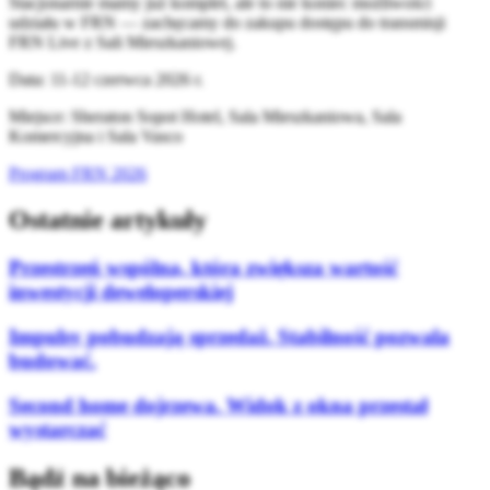
Stacjonarnie mamy już komplet, ale to nie koniec możliwości
udziału w FRN — zachęcamy do zakupu dostępu do transmisji
FRN Live z Sali Mieszkaniowej.
Data: 11-12 czerwca 2026 r.
Miejsce: Sheraton Sopot Hotel, Sala Mieszkaniowa, Sala
Komercyjna i Sala Vasco
Program FRN 2026
Ostatnie artykuły
Przestrzeń wspólna, która zwiększa wartość
inwestycji deweloperskiej
Impulsy pobudzają sprzedaż. Stabilność pozwala
budować.
Second home dojrzewa. Widok z okna przestał
wystarczać
Bądź na bieżąco