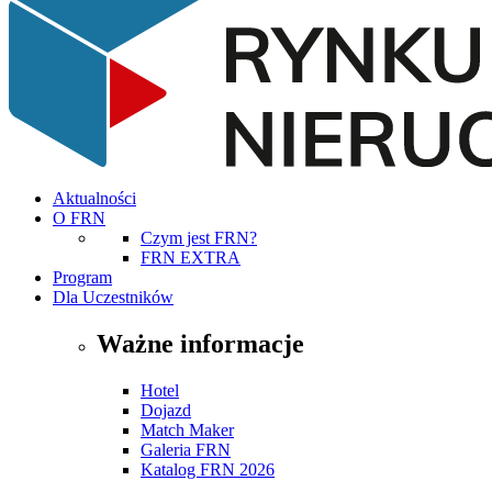
Aktualności
O FRN
Czym jest FRN?
FRN EXTRA
Program
Dla Uczestników
Ważne informacje
Hotel
Dojazd
Match Maker
Galeria FRN
Katalog FRN 2026