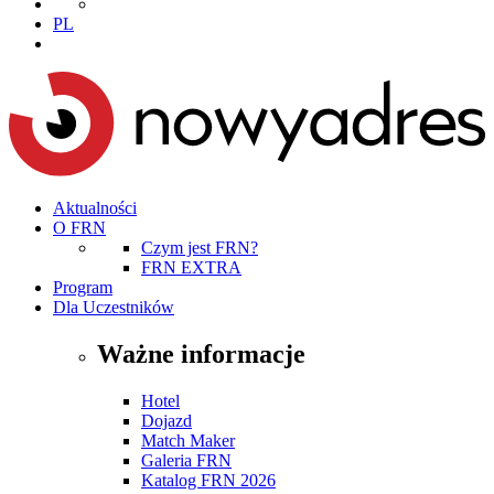
PL
Aktualności
O FRN
Czym jest FRN?
FRN EXTRA
Program
Dla Uczestników
Ważne informacje
Hotel
Dojazd
Match Maker
Galeria FRN
Katalog FRN 2026