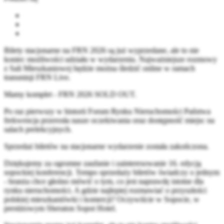
Bilety stacjonarne na FRN 2026 są już wyprzedane, ale to nie
koniec możliwości udziału w wydarzeniu. Najważniejsze rozmowy
z Sali Mieszkaniowej będzie można śledzić online w ramach
transmisji FRN Live.
Mamy komplet - FRN 2026 SOLD OUT.
Po raz pierwszy w historii Forum Rynku Nieruchomości Państwa
frekwencja przerosła nasze oczekiwania oraz dostępność miejsc na
salach prelekcyjnych.
Sprzedaż biletów na stacjonarne wydarzenie została zakończona.
Dziękujemy za ogromne zaufanie i zainteresowanie 16. edycją
sopockiej konferencji. Tempo sprzedaży biletów świadczy o jednym
- branża chce głośno mówić o tym, co jest naprawdę istotne dla
rynku nieruchomości. A gdzie najlepiej rozmawiać o przyszłości
polskiej mieszkaniówki i komercji? Oczywiście w Sopocie, w
prestiżowym Sheraton Sopot Hotel.