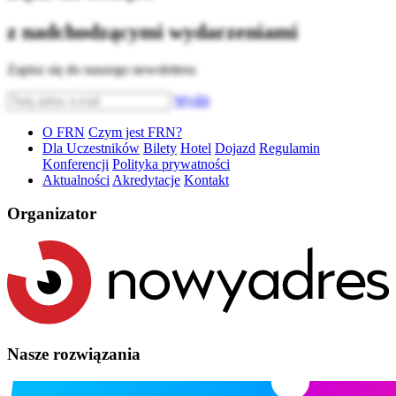
z nadchodzącymi wydarzeniami
Zapisz się do naszego newslettera
Wyślij
O FRN
Czym jest FRN?
Dla Uczestników
Bilety
Hotel
Dojazd
Regulamin
Konferencji
Polityka prywatności
Aktualności
Akredytacje
Kontakt
Organizator
Nasze rozwiązania