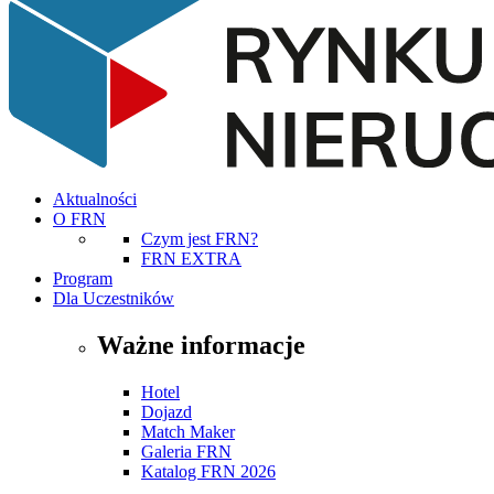
Aktualności
O FRN
Czym jest FRN?
FRN EXTRA
Program
Dla Uczestników
Ważne informacje
Hotel
Dojazd
Match Maker
Galeria FRN
Katalog FRN 2026