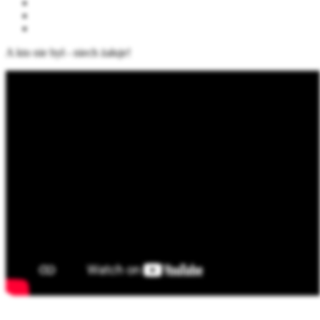
A kto nie był - niech żałuje!