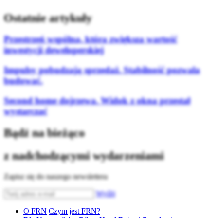
Ostatnie artykuły
Przestrzeń wspólna, która zwiększa wartość
inwestycji deweloperskiej
Impulsy pobudzają sprzedaż. Stabilność pozwala
budować.
Second home dojrzewa. Widok z okna przestał
wystarczać
Bądź na bieżąco
z nadchodzącymi wydarzeniami
Zapisz się do naszego newslettera
Wyślij
O FRN
Czym jest FRN?