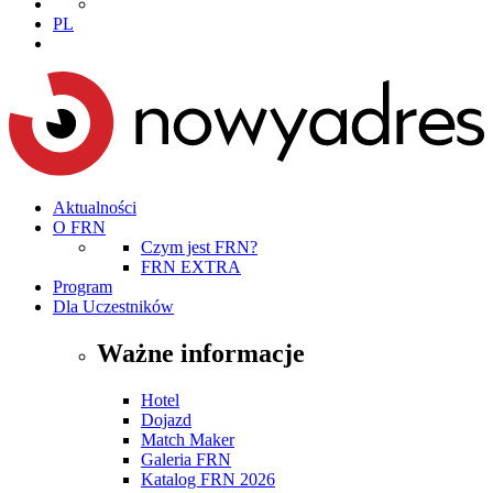
PL
Aktualności
O FRN
Czym jest FRN?
FRN EXTRA
Program
Dla Uczestników
Ważne informacje
Hotel
Dojazd
Match Maker
Galeria FRN
Katalog FRN 2026