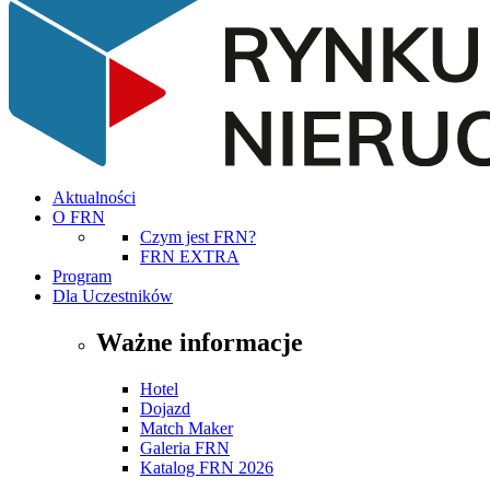
Aktualności
O FRN
Czym jest FRN?
FRN EXTRA
Program
Dla Uczestników
Ważne informacje
Hotel
Dojazd
Match Maker
Galeria FRN
Katalog FRN 2026