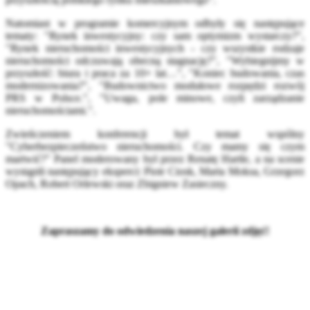
Natomiast w programie komercyjnym odbyły się następujące
tematy: "Rynek inwestycyjny: czy sam optymizm wystarczy?",
"Rynek nieruchomości inwestycyjnych - czy wszystkie rodzaje
nieruchomości odczuwają obecną stagnację?", "Wybiegnijmy w
przyszłość: biura i praca za 10+ lat…", "Koniec budowania, czas
modernizowania?", "Budownictwo modułowe rozpędzi rozwój
PRS w Polsce.", "Uwaga, pole minowe, czyli zarządzanie
nieruchomościami.".
Zwieńczeniem konferencji był temat wspólny
"Cyberbezpieczeństwo nieruchomości. Czy mamy się czym
martwić?" Panel moderowany był przez Renatę Hartle, a na scenie
wystąpili następujący eksperci: Piotr Ciosk, Marta Moksa, Grzegorz
Opach, Robert Orlewski oraz Zbigniew Zasieczny.
Zapraszamy do odwiedzenia naszej galerii zdjęć!