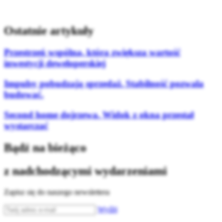
Ostatnie artykuły
Przestrzeń wspólna, która zwiększa wartość
inwestycji deweloperskiej
Impulsy pobudzają sprzedaż. Stabilność pozwala
budować.
Second home dojrzewa. Widok z okna przestał
wystarczać
Bądź na bieżąco
z nadchodzącymi wydarzeniami
Zapisz się do naszego newslettera
Wyślij