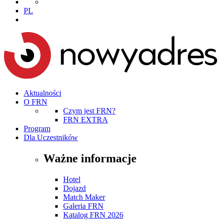
PL
Aktualności
O FRN
Czym jest FRN?
FRN EXTRA
Program
Dla Uczestników
Ważne informacje
Hotel
Dojazd
Match Maker
Galeria FRN
Katalog FRN 2026