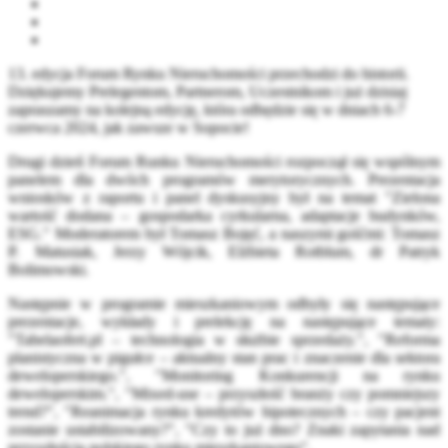
13. edycja Forum Rynku Nieruchomości przechodzi do historii.
Dziękujemy Prelegentom, Partnerom, Uczestnikom i już dzisiaj
zapraszamy na kolejną edycję, która odbędzie się w dniach 6-7
czerwca 2024, jak zawsze w Sopocie!
Drugi dzień Forum Runku Nieruchomości rozpoczął się wspólnym
panelem dla dwóch programów merytorycznych. Prezentacja
wniosków z raportu i panel dyskusyjny był na temat "Zielona
wartość dodana – gospodarka cyrkularna, adaptacje budynków,
ESG." Moderatorem był Tomasz Bojęć, a naszymi gośćmi: Tomasz
P. Matusiak, Jerzy Wójcik, Elżbieta Rotblum, dr Patryk
Bolimowski.
Następnie w programie mieszkaniowym odbyły się następujące
prezentacje, wykłady i prelekcję na następujące tematy:
"Tabelaofert.pl – technologia w służbie sprzedaży.", "Reforma
planistyczna w pigułce – aktualny stan prac i znaczenie dla sektora
deweloperskiego.", "Monitoring Konkurencji na rynku
deweloperskim.", "Mixed-use – przyszłość branży czy pomniejszy
trend?", "Reanimacja rynku kredytów hipotecznych – czy pacjent
zostanie ustabilizowany?", "Czy to już dno? Znaki zapytania nad
przyszłością polskiego rynku mieszkaniowego".