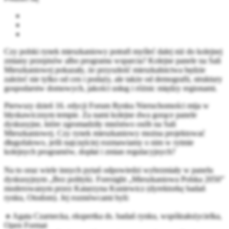
Czy polski rynek mieszkaniowy potrafi myśleć dalej niż do kolejnej
zmiany przepisów albo programu wsparcia? Kolejne panele na Sali
Mieszkaniowej pokazały, że przyszłość mieszkalnictwa będzie
zależeć nie tylko od cen i podaży, ale także od demografii, struktury
gospodarstw domowych, jakości usług i różnic między regionami.
Pierwszy dzień 16. edycji Forum Rynku Nieruchomości mija w
błyskawicznym tempie. Za nami kolejne dwa gorące panele
dyskusyjne, które zgromadziły mnóstwo osób na Sali
Mieszkaniowej. Czy rynek mieszkaniowy można projektować
długofalowo, jeśli najczęściej rozmawiamy o nim w rytmie
kolejnych programów, dopłat i zmian regulacyjnych?
Na to oraz wiele innych pytań odpowiedzi wybrzmiały w panelu
dyskusyjnym „Bez polityki. Foresight „Mieszkaniowa Polska 2050”
moderowanym przez Katarzyna Kuniewicz (dyrektorkę badań
rynku,
Otodom
). Jej rozmówcami byli:
🔹Agata Czarnecka, ekspertka ds. badań rynku, współzałożycielka,
Open Format