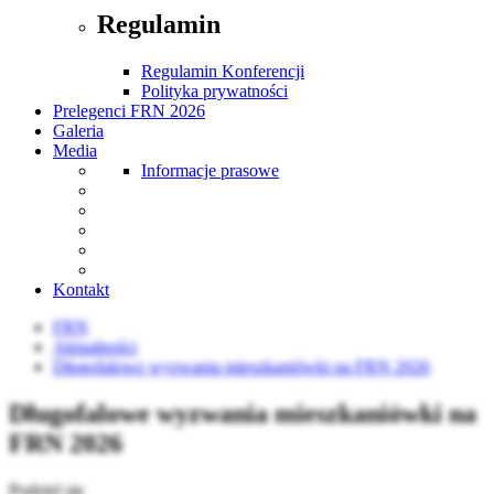
Regulamin
Regulamin Konferencji
Polityka prywatności
Prelegenci FRN 2026
Galeria
Media
Informacje prasowe
Kontakt
FRN
Aktualności
Długofalowe wyzwania mieszkaniówki na FRN 2026
Długofalowe wyzwania mieszkaniówki na
FRN 2026
Podziel się