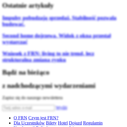
Ostatnie artykuły
Impulsy pobudzają sprzedaż. Stabilność pozwala
budować.
Second home dojrzewa. Widok z okna przestał
wystarczać
Wniosek z FRN: living to nie trend, lecz
strukturalna zmiana rynku
Bądź na bieżąco
z nadchodzącymi wydarzeniami
Zapisz się do naszego newslettera
Wyślij
O FRN
Czym jest FRN?
Dla Uczestników
Bilety
Hotel
Dojazd
Regulamin