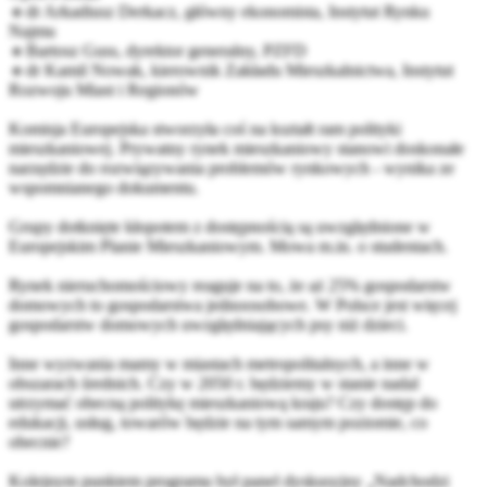
🔹dr Arkadiusz Derkacz, główny ekonomista, Instytut Rynku
Najmu
🔹Bartosz Guss, dyrektor generalny, PZFD
🔹dr Kamil Nowak, kierownik Zakładu Mieszkalnictwa, Instytut
Rozwoju Miast i Regionów
Komisja Europejska stworzyła coś na kształt ram polityki
mieszkaniowej. Prywatny rynek mieszkaniowy stanowi doskonałe
narzędzie do rozwiązywania problemów rynkowych - wynika ze
wspomnianego dokumentu.
Grupy dotknięte kłopotem z dostępnością są uwzględnione w
Europejskim Planie Mieszkaniowym. Mowa m.in. o studentach.
Rynek nieruchomościowy reaguje na to, że aż 25% gospodarstw
domowych to gospodarstwa jednoosobowe. W Polsce jest więcej
gospodarstw domowych uwzględniających psy niż dzieci.
Inne wyzwania mamy w miastach metropolitalnych, a inne w
obszarach średnich. Czy w 2050 r. będziemy w stanie nadal
utrzymać obecną politykę mieszkaniową kraju? Czy dostęp do
edukacji, usług, towarów będzie na tym samym poziomie, co
obecnie?
Kolejnym punktem programu był panel dyskusyjny „Nadchodzi