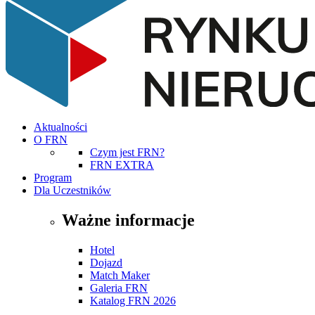
Aktualności
O FRN
Czym jest FRN?
FRN EXTRA
Program
Dla Uczestników
Ważne informacje
Hotel
Dojazd
Match Maker
Galeria FRN
Katalog FRN 2026