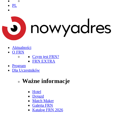
PL
Aktualności
O FRN
Czym jest FRN?
FRN EXTRA
Program
Dla Uczestników
Ważne informacje
Hotel
Dojazd
Match Maker
Galeria FRN
Katalog FRN 2026