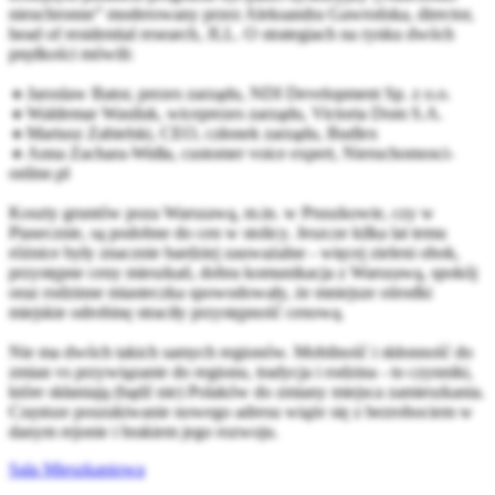
nieuchronne” moderowany przez Aleksandra Gawrońska, director,
head of residential research,
JLL
. O strategiach na rynku dwóch
prędkości mówili:
🔹Jaroslaw Bator, prezes zarządu,
NDI Development Sp. z o.o.
🔹Waldemar Wasiluk, wiceprezes zarządu,
Victoria Dom S.A.
🔹Mariusz Zabielski, CEO, członek zarządu,
Budlex
🔹Anna Zachara-Widła, customer voice expert,
Nieruchomosci-
online.pl
Koszty gruntów poza Warszawą, m.in. w Pruszkowie, czy w
Piasecznie, są podobne do cen w stolicy. Jeszcze kilka lat temu
różnice były znacznie bardziej zauważalne - więcej zieleni obok,
przystępne ceny mieszkań, dobra komunikacja z Warszawą, spokój
oraz rodzinne miasteczka spowodowały, że mniejsze ośrodki
miejskie odrobinę straciły przystępność cenową.
Nie ma dwóch takich samych regionów. Mobilność i skłonność do
zmian vs przywiązanie do regionu, tradycja i rodzina - to czynniki,
które skłaniają (bądź nie) Polaków do zmiany miejsca zamieszkania.
Częstsze poszukiwanie nowego adresu wiąże się z bezrobociem w
danym rejonie i brakiem jego rozwoju.
Sala Mieszkaniowa