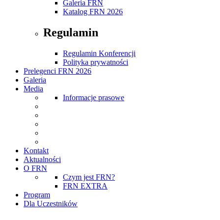
Galeria FRN
Katalog FRN 2026
Regulamin
Regulamin Konferencji
Polityka prywatności
Prelegenci FRN 2026
Galeria
Media
Informacje prasowe
Kontakt
Aktualności
O FRN
Czym jest FRN?
FRN EXTRA
Program
Dla Uczestników