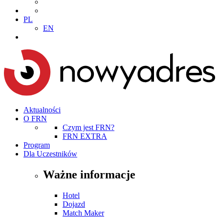
PL
EN
Aktualności
O FRN
Czym jest FRN?
FRN EXTRA
Program
Dla Uczestników
Ważne informacje
Hotel
Dojazd
Match Maker