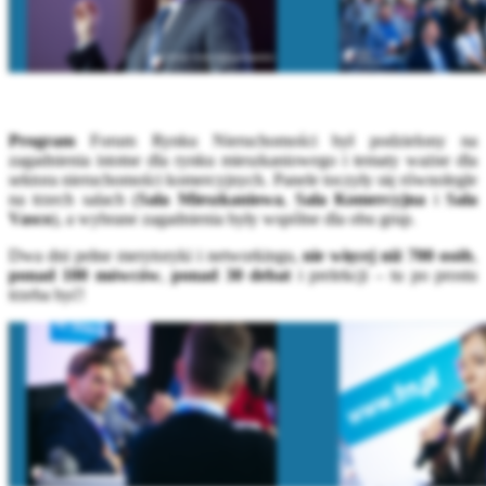
Program
Forum Rynku Nieruchomości był podzielony na
zagadnienia istotne dla rynku mieszkaniowego i tematy ważne dla
sektora nieruchomości komercyjnych. Panele toczyły się równolegle
na trzech salach (
Sala Mieszkaniowa
,
Sala Komercyjna
i
Sala
Vasco
), a wybrane zagadnienia były wspólne dla obu grup.
Dwa dni pełne merytoryki i networkingu,
nie więcej niż 700 osób
,
ponad 100 mówców
,
ponad 30 debat
i prelekcji – tu po prostu
trzeba być!