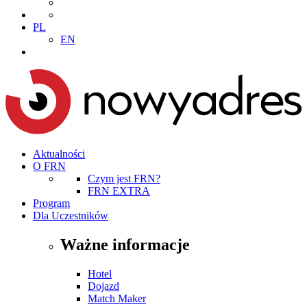
PL
EN
Aktualności
O FRN
Czym jest FRN?
FRN EXTRA
Program
Dla Uczestników
Ważne informacje
Hotel
Dojazd
Match Maker