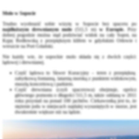
Molo w Sopocie
Trudno wyobrazić sobie wizytę w Sopocie bez spaceru po
najdłuższym drewnianym molo
(511,5 m)
w Europie.
Przy
dobrej pogodzie można stąd podziwiać widok na cały Sopot, na
Kępę Redłowską z przepięknym klifem w gdyńskim Orłowie i
wreszcie na Port Gdański.
Nie każdy wie, że sopockie molo składa się z dwóch części:
lądowej i drewnianej.
Część lądowa to Skwer Kuracyjny – teren z przepiękną
zabytkową fontanną, latarnią morską z punktem widokowym,
muszlą koncertową i parkiem.
Część drewniana (czyli spacerowa) obejmuje, oprócz
głównego pomostu o długości 511,5 m, także oddaną w 2011
roku przystań na ponad 100 jachtów. Ciekawostką jest to, że
stężenie jodu w miejscach najdalej wysuniętych w morze, jest
dwukrotnie większe niż na lądzie.