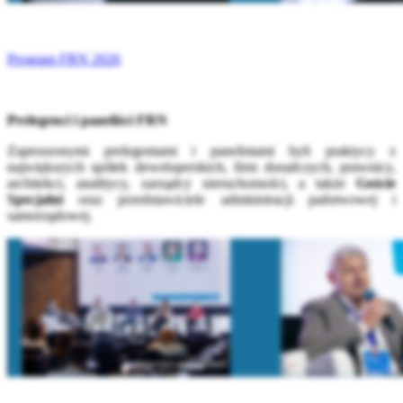
Program FRN 2026
Prelegenci i paneliści FRN
Zaproszonymi prelegentami i panelistami byli praktycy z
największych spółek deweloperskich, firm doradczych, prawnicy,
architekci, analitycy, zarządcy nieruchomości, a także
Goście
Specjalni
oraz przedstawiciele administracji państwowej i
samorządowej.