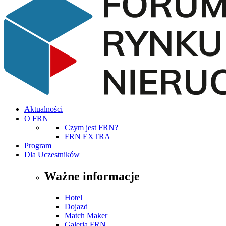
Aktualności
O FRN
Czym jest FRN?
FRN EXTRA
Program
Dla Uczestników
Ważne informacje
Hotel
Dojazd
Match Maker
Galeria FRN