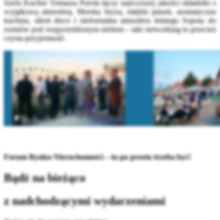
Szefa Kuchni Tomasza Purola łączy najwyższej jakości składniki z
wyjątkową atmosferą. Morska bryza, miękki piasek, aromatyczna
kuchnia, silent disco i nieformalna atmosfera letniego Sopotu do
rozmów pod rozgwieżdżonym niebem – taki networking to przecież
czysta przyjemność.
Forum Rynku Nieruchomości – tu po prostu trzeba być!
Bądź na bieżąco
z nadchodzącymi wydarzeniami