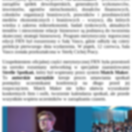
zarządów spółek deweloperskich, generalnych wykonawców,
inwestorów, agentów nieruchomości, doradców finansowych,
członków organizacji branżowych, prawników i przedstawicieli
mediów ekonomicznych i branżowych – wszyscy, dla których
wiedza z zakresu mikroekonomii, badań rynkowych, aktualnych
trendów i nieocenione relacje biznesowe są podstawą do tworzenia
skutecznej strategii biznesowej. Program merytoryczny tegorocznej
edycji FRN był rozszerzony o Salę Vasco, gdzie odbyły się cztery
prelekcje pierwszego dnia wydarzenia. W piątek, 12 czerwca, Sala
Vasco została przekształcona w Strefę Cichej Pracy.
Uzupełnieniem oficjalnej części merytorycznej FRN była przestrzeń
na szeroko rozumiany networking w specjalnie zaaranżowanej
Strefie Spotkań
, który był wspierany przez system
Match Maker
.
To
autorskie narzędzie
kreuje proces umawiania spotkań
pomiędzy uczestnikami konferencji na długo przed jej
rozpoczęciem. Match Maker nie tylko ułatwia wyszukanie
konkretnych firm i osób, tworzenie kalendarza spotkań, ale przede
wszystkim wspiera uczestników w zarządzaniu czasem.