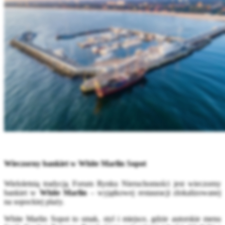
Wieczorny bankiet w White Marlin Sopot
Wieloletnią tradycją Forum Rynku Nieruchomości jest wieczorny
bankiet w
White Marlin
– wyjątkowej restauracji zlokalizowanej
na sopockiej plaży.
White Marlin Sopot to smak, styl i miejsce, gdzie autorskie menu