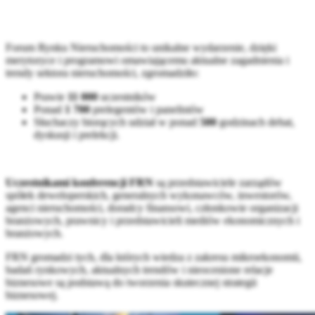
Forum Rynku Nieruchomości to unikalne wydarzenie, dzięki
merytoryce i programowi omawiającemu aktualne zagadnienia i
trendy sektora nieruchomości, zgromadziło:
Prawie
11 000
uczestników
Ponad
1 700
prelegentów i panelistów
Słuchaczy biorących udział w ponad
500
godzinach debat,
dyskusji i prelekcji.
Uczestnikami konferencji FRN
są przedstawiciele zarządów
spółek deweloperskich, generalnych wykonawców, inwestorów,
agenci nieruchomości, doradcy finansowi, członkowie organizacji
branżowych, prawnicy i przedstawicieli mediów ekonomicznych i
branżowych.
FRN gromadzi tych, dla których wiedza z zakresu mikroekonomii,
badań rynkowych, aktualnych trendów i nieocenione relacje
biznesowe są podstawą do tworzenia skutecznej strategii
biznesowej.