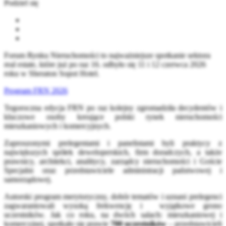
Podziel się
Forum Rynku Nieruchomości to najważniejsze spotkanie sektora
real estate, które już po raz 16. odbyło się 11 i 12 czerwca 2026
roku w Sheraton Sopot Hotel.
Program FRN 2026
Tegoroczna edycja FRN po raz kolejny zgromadziła decydentów i
kluczowe osoby kreujące polski rynek nieruchomości
mieszkaniowych i komercyjnych.
Zaproszonymi prelegentami i panelistami byli praktycy z
największych spółek deweloperskich, firm doradczych, a także
prawnicy, architekci, analitycy, zarządcy nieruchomości i Goście
Specjalni oraz przedstawiciele administracji państwowej i
samorządowej.
Autorski program merytoryczny, dobór tematów i uznani prelegenci
zagwarantowali wysoką frekwencję i wyjątkowe grono
uczestników. Jak co roku, na dwóch salach: mieszkaniowej i
komercyjnej, spotkało się prawie
700 uczestników
– przedstawicieli