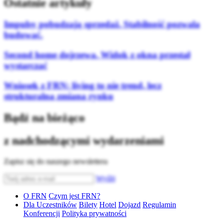
Ostatnie artykuły
Impulsy pobudzają sprzedaż. Stabilność pozwala
budować.
Second home dojrzewa. Widok z okna przestał
wystarczać
Wniosek z FRN: living to nie trend, lecz
strukturalna zmiana rynku
Bądź na bieżąco
z nadchodzącymi wydarzeniami
Zapisz się do naszego newslettera
Wyślij
O FRN
Czym jest FRN?
Dla Uczestników
Bilety
Hotel
Dojazd
Regulamin
Konferencji
Polityka prywatności