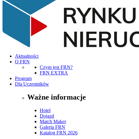
Aktualności
O FRN
Czym jest FRN?
FRN EXTRA
Program
Dla Uczestników
Ważne informacje
Hotel
Dojazd
Match Maker
Galeria FRN
Katalog FRN 2026