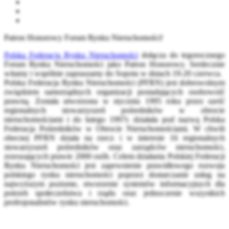
Patron Honorowy Forum Rynku Nieruchomości!
Polska Federacja Rynku Nieruchomości
dołącza do tegorocznego
Forum Rynku Nieruchomości jako Patron Honorowy. Serdecznie
witamy i wspólnie zapraszamy do Sopotu w dniach 19-20 czerwca.
Polska Federacja Rynku Nieruchomości (PFRN) jest dobrowolnym
związkiem samorządnych organizacji posiadających osobowość
prawną. Została utworzona w styczniu 1995 roku przez sześć
regionalnych stowarzyszeń pośredników w obrocie
nieruchomościami i do lutego 1997r. działała pod nazwą Polska
Federacja
Pośredników w Obrocie Nieruchomościami. W chwili
obecnej PFRN działa na rzecz i w interesie 16 regionalnych
stowarzyszeń pośredników oraz zarządców nieruchomości,
zrzeszających prawie 2000 osób. Celem działania Polskiej Federacji
Rynku Nieruchomości jest zapewnienie prawidłowego rozwoju
polskiego rynku nieruchomości poprzez dostarczanie usług na
najwyższym poziome, stworzenie systemów informacyjnych dla
potrzeb społeczeństwa i rządu oraz jednoczenie wszystkich
profesjonalistów rynku nieruchomości.