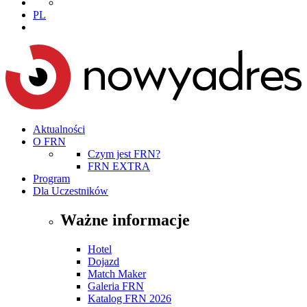
PL
Aktualności
O FRN
Czym jest FRN?
FRN EXTRA
Program
Dla Uczestników
Ważne informacje
Hotel
Dojazd
Match Maker
Galeria FRN
Katalog FRN 2026